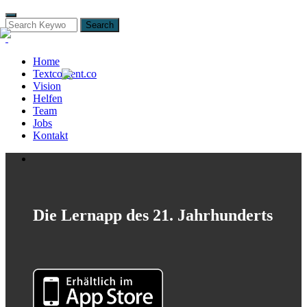
Search
Home
Textcontent.co
Vision
Helfen
Team
Jobs
Kontakt
Die Lernapp des 21. Jahrhunderts