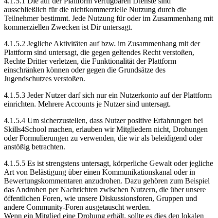
4.1.5.1 Die auf der Plattform verfügbaren Dienste sind
ausschließlich für die nichtkommerzielle Nutzung durch die
Teilnehmer bestimmt. Jede Nutzung für oder im Zusammenhang mit
kommerziellen Zwecken ist Dir untersagt.
4.1.5.2 Jegliche Aktivitäten auf bzw. im Zusammenhang mit der
Plattform sind untersagt, die gegen geltendes Recht verstoßen,
Rechte Dritter verletzen, die Funktionalität der Plattform
einschränken können oder gegen die Grundsätze des
Jugendschutzes verstoßen.
4.1.5.3 Jeder Nutzer darf sich nur ein Nutzerkonto auf der Plattform
einrichten. Mehrere Accounts je Nutzer sind untersagt.
4.1.5.4 Um sicherzustellen, dass Nutzer positive Erfahrungen bei
Skills4School machen, erlauben wir Mitgliedern nicht, Drohungen
oder Formulierungen zu verwenden, die wir als beleidigend oder
anstößig betrachten.
4.1.5.5 Es ist strengstens untersagt, körperliche Gewalt oder jegliche
Art von Belästigung über einen Kommunikationskanal oder in
Bewertungskommentaren anzudrohen. Dazu gehören zum Beispiel
das Androhen per Nachrichten zwischen Nutzern, die über unsere
öffentlichen Foren, wie unsere Diskussionsforen, Gruppen und
andere Community-Foren ausgetauscht werden.
Wenn ein Mitglied eine Drohung erhält, sollte es dies den lokalen